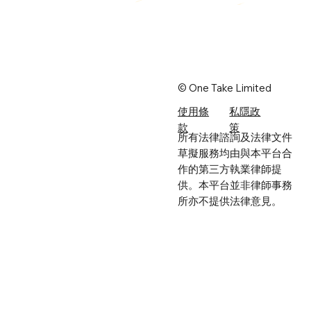
© One Take Limited
使用條
​私隱政
款
策
所有法律諮詢及法律文件
草擬服務均由與本平台合
作的第三方執業律師提
供。本平台並非律師事務
所亦不提供法律意見。