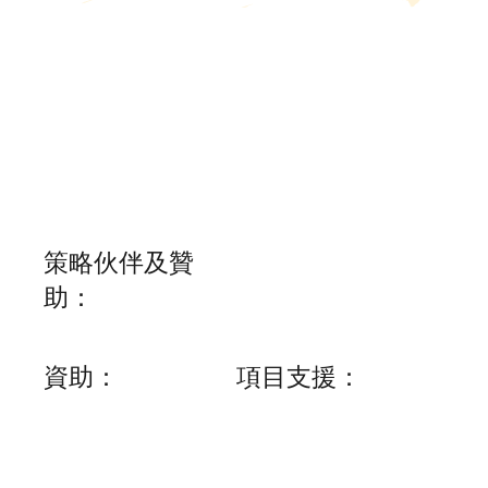
​策略伙伴及贊
助：
資助：
項目支援：