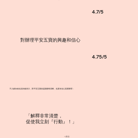
4.7/5
對辦理平安五寶的興趣和信心
4.75/5
不少參加者在諮詢後表示，對平安五寶的認識變得清晰，也更有信心落實辦理：
「解釋非常清楚，
促使我立刻『行動』！」
​- L女士