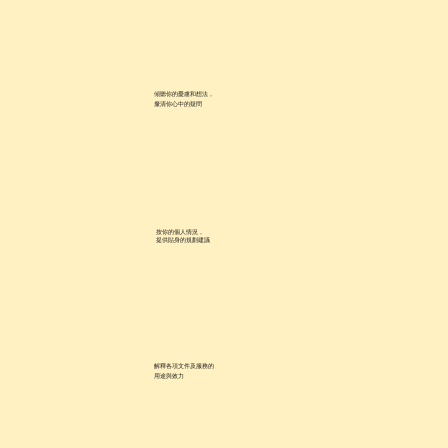
傾聽你的憂慮和想法，
釐清你心中的疑問
按你的個人情況，
提供貼身的規劃建議
解釋各項文件及服務的
用途與效力