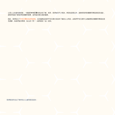
平安五寶
公眾人士於參加講座後，一般能對
有初步的了解。然而，我們收到不少查詢，希望在講座以外，能夠與我們的團隊同事親身面見傾談，
讓我們直接了解他們的擔憂和需要，從而提供更合適的服務。
平安五寶面見諮詢服務
因此，我們設立了
。這項服務是為對平安五寶已有基本了解的人士而設，由我們平安五寶中心經驗豐富的團隊同事親自面
見講解，為他們提供專業、貼心的一對一（或與親友一起）諮詢。
我們歡迎符合以下條件的人士參與面見諮詢：