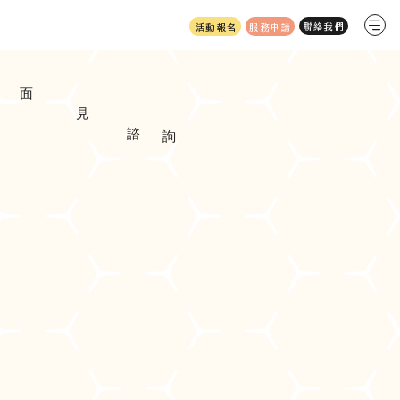
服務申請
活動報名
面
​見
​諮
詢