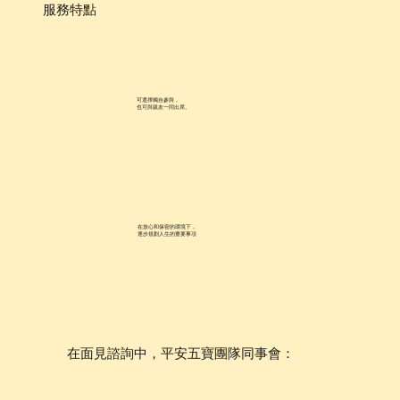
服務特點
可選擇獨自參與，
​也可與親友一同出席。
在放心和保密的環境下，
逐步規劃人生的重要事項
​在面見諮詢中，平安五寶團隊同事會：