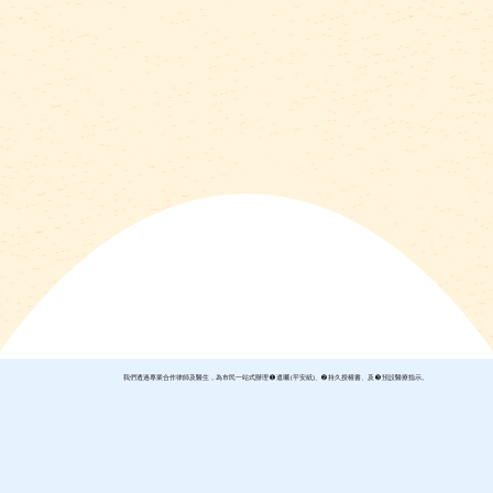
我們透過專業合作律師及醫生，為市民一站式辦理 ➊ 遺囑 (平安紙)、➋ 持久授權書、及 ➌ 預設醫療指示。