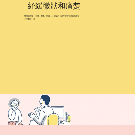
紓緩徵狀和痛楚
醫療目標從 「治癒」轉為「紓緩」， 讓病人可以平安和有尊嚴地走完
人生最後一程