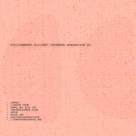
你可在訂立預設醫療指示時，表示在上述病情下，分別拒絕哪些無效、無意義的維持生命治療，包括：
心肺復甦法
人工輔助呼吸（呼吸機）
血液製品（輸血、血小板、血漿）
心臟起搏器及血管增壓素（强心藥）
化學治療
透析治療（洗腎）
在感染可能致命的疾病時給予抗生素
人工營養和導管餵飼食物和水份（胃喉）