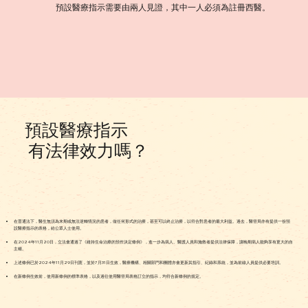
預設醫療指示需要由兩人見證，其中一人必須為註冊西醫。
預設醫療指示
有法律效力嗎？
在普通法下，醫生無須為末期或無法逆轉情況的患者，做任何形式的治療，甚至可以終止治療，以符合對患者的最大利益。過去，醫管局亦有提供一份預
設醫療指示的表格，給公眾人士使用。
在2024年11月20日，立法會通過了《維持生命治療的預作決定條例》，進一步為病人、醫護人員和施救者提供法律保障，讓晚期病人能夠享有更大的自
主權。
上述條例已於2024年11月29日刊憲，並於7月31日生效，醫療機構、相關部門和團體亦會更新其指引、紀錄和系統，並為前線人員提供必要培訓。
在新條例生效前，使用新條例的標準表格，以及過往使用醫管局表格訂立的指示，均符合新條例的規定。