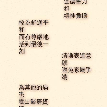
道德壓力
和
​精神負擔
較為舒適平
和
而有尊嚴地
活到最後一
刻
清晰表達意
願
​避免家屬爭
端
為其他的病
患
​騰出醫療資