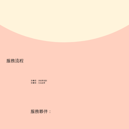
服務流程
第 ➍ 寶： 身後事規劃
第 ➎ 寶： 生命故事
服務夥伴：