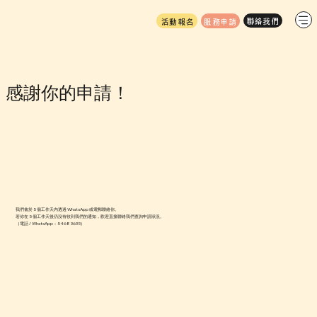
服務申請
活動報名
感謝你的申請！
我們會於 5 個工作天內透過 WhatsApp 或電郵聯絡你。
若你在 5 個工作天後仍沒有收到我們的通知，歡迎直接聯絡我們查詢申請狀況。
（電話 / WhatsApp：5468 3635)