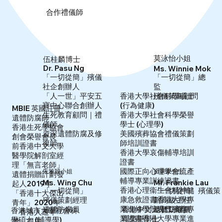
​合作禮儀師
莫泳怡小姐
伍桂麟博士
Dr. Pasu Ng
Ms. Winnie Mok
「一切從簡」殯儀
「一切從簡」總
社企創辦人
監
「人一世」平安五
殯儀策劃顧問
香港大學社會科學碩士
寶中心聯合創辦人
(行為健康)
MBIE 英國註冊
生死教育顧問｜禮
香港大學社會科學榮譽
遺體防腐師
儀師
學士 (心理學)
香港生死學協會
資深遺體防腐及修
美國殯葬協會禮儀策劃
創會榮譽會長
復師
師培訓證書
前香港中文大學
香港大學哀傷輔導培訓
醫學院解剖室經
證書
理「無言老師」
國際正向心理學會流產
朱雅穎小姐
劉家豪先生
遺體捐贈計劃發
輔導專業訓練證書
Ms. Wing Chu
Mr. Frankie Lau
起人
2019年
香港心理衞生會精神健
「一切從簡」殯儀策
「一切從簡」
「香港十大傑出
康急救證書
香港大學專
劃高級主任
殯儀策劃經理
青年」
2020年
業進修學院現代殯葬專
香港中文大學工商管
遺體防腐員
遺體防腐員
香港城市大學社會科
「香港人道年
業證書
香港大學專業進
理榮譽學士
學碩士 (輔導學)
奬」得主