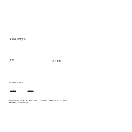
​策略伙伴及贊助：
資助：
項目支援：
© One Take Limited
使用條款
​私隱政策
所有法律諮詢及法律文件草擬服務均由與本平台合作的第三方執業律師提供。本平台並非
律師事務所亦不提供法律意見。