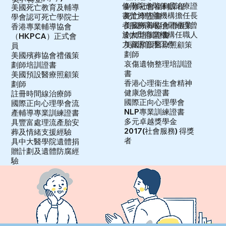
修學院進階催眠治療證
副修社會福利課程
美國死亡教育及輔導
書
曾於慈善機構擔任長
死亡學證書
學會認可死亡學院士
者服務高級項目經理
曾
美國殯葬協會禮儀策
香港專業輔導協會
於大型商業機構任職人
劃師培訓證書
（HKPCA）正式會
力資源管理工作
美國預設醫療照顧策
員
劃師
美國殯葬協會禮儀策
哀傷遺物整理培訓證
劃師培訓證書
書
美國預設醫療照顧策
香港心理衞生會精神
劃師
健康急救證書
註冊時間線治療師
國際正向心理學會
國際正向心理學會流
NLP專業訓練證書
產輔導專業訓練證書
多元卓越獎學金
具豐富處理流產胎安
2017(社會服務) 得獎
葬及情緒支援經驗
者
具中大醫學院遺體捐
贈計劃及遺體防腐經
驗