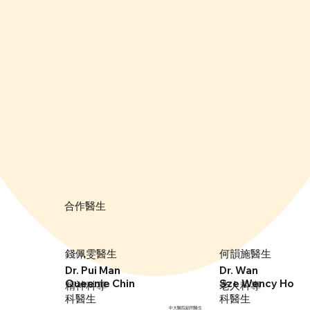
​合作醫生
錢佩雯醫生
何韻施醫生
Dr. Wan
Dr. Pui Man
Sze Wency Ho
Queenie Chin
精神科專
老人科專
科醫生
科醫生
中大醫院顧問醫生