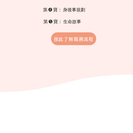
第 ➍ 寶： 身後事規劃
第 ➎ 寶： 生命故事
按此了解服務流程