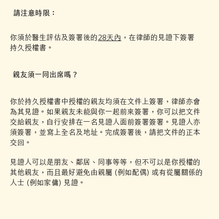
請注意時限：
你須於醫生評估及簽署後的
28天內
，在律師的見證下簽署
持久授權書。
親友須一同出席嗎？
你於持久授權書中授權的親友均須在文件上簽署，律師亦會
為其見證。如果親友未能與你一起前來簽署，你可以把文件
交給親友，自行安排在一名見證人面前簽署簽署。見證人亦
須簽署，並寫上全名及地址。完成簽署後，請把文件的正本
交回。
見證人可以是朋友、鄰居、同事等等，但不可以是你授權的
其他親友，而且最好避免由親屬 (例如配偶) 或有從屬關係的
人士 (例如家傭) 見證。