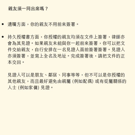
親友須一同出席嗎？
遺囑方面，你的親友不用前來簽署。
持久授權書方面，你授權的親友均須在文件上簽署，律師亦
會為其見證。如果親友未能與你一起前來簽署，你可以把文
件交給親友，自行安排在一名見證人面前簽署簽署。見證人
亦須簽署，並寫上全名及地址。完成簽署後，請把文件的正
本交回。
見證人可以是朋友、鄰居、同事等等，但不可以是你授權的
其他親友，而且最好避免由親屬 (例如配偶) 或有從屬關係的
人士 (例如家傭) 見證。