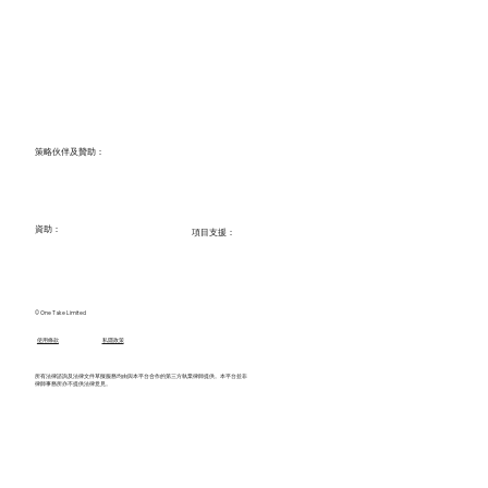
​策略伙伴及贊助：
資助：
項目支援：
© One Take Limited
使用條款
​私隱政策
所有法律諮詢及法律文件草擬服務均由與本平台合作的第三方執業律師提供。本平台並非
律師事務所亦不提供法律意見。