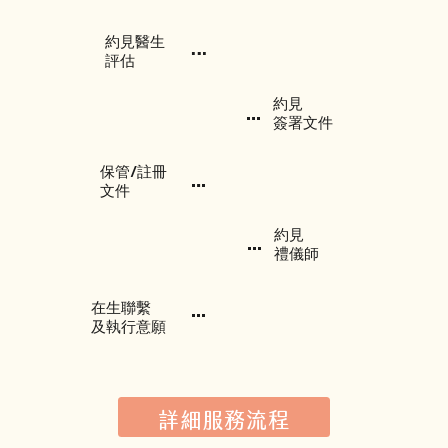
​約見醫生
評估
​約見
簽署文件
保管/註冊
文件
約見
禮儀師
在生聯繫
及執行意願
詳細服務流程