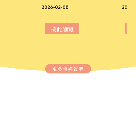
2026-02-08
2026-
按此瀏覽
更多傳媒報導