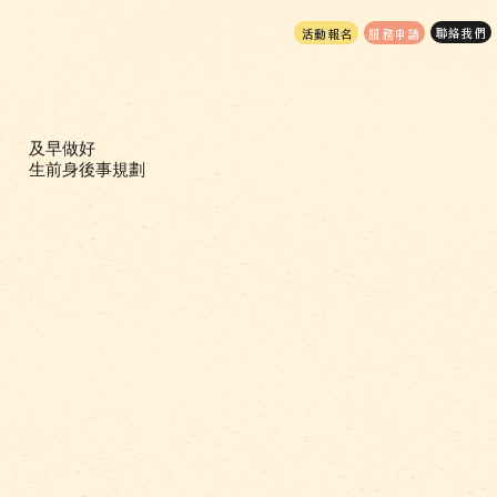
服務申請
活動報名
及早做好
​生前身後事規劃