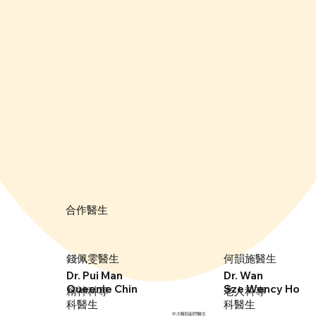
​合作醫生
錢佩雯醫生
何韻施醫生
Dr. Wan
Dr. Pui Man
Sze Wency Ho
Queenie Chin
精神科專
老人科專
科醫生
科醫生
中大醫院顧問醫生