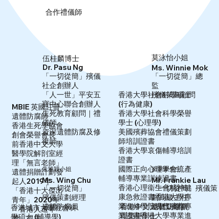
​合作禮儀師
莫泳怡小姐
伍桂麟博士
Dr. Pasu Ng
Ms. Winnie Mok
「一切從簡」殯儀
「一切從簡」總
社企創辦人
監
「人一世」平安五
殯儀策劃顧問
香港大學社會科學碩士
寶中心聯合創辦人
(行為健康)
MBIE 英國註冊
生死教育顧問｜禮
香港大學社會科學榮譽
遺體防腐師
儀師
學士 (心理學)
香港生死學協會
資深遺體防腐及修
美國殯葬協會禮儀策劃
創會榮譽會長
復師
師培訓證書
前香港中文大學
香港大學哀傷輔導培訓
醫學院解剖室經
證書
理「無言老師」
國際正向心理學會流產
朱雅穎小姐
劉家豪先生
遺體捐贈計劃發
輔導專業訓練證書
Ms. Wing Chu
Mr. Frankie Lau
起人
2019年
香港心理衞生會精神健
「一切從簡」殯儀策
「一切從簡」
「香港十大傑出
康急救證書
香港大學專
劃高級主任
殯儀策劃經理
青年」
2020年
業進修學院現代殯葬專
香港中文大學工商管
遺體防腐員
遺體防腐員
香港城市大學社會科
「香港人道年
業證書
香港大學專業進
理榮譽學士
學碩士 (輔導學)
奬」得主