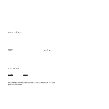
​策略伙伴及贊助：
資助：
項目支援：
© One Take Limited
使用條款
​私隱政策
所有法律諮詢及法律文件草擬服務均由與本平台合作的第三方執業律師提供。本平台並非
律師事務所亦不提供法律意見。