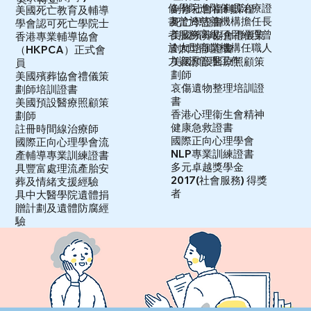
修學院進階催眠治療證
副修社會福利課程
美國死亡教育及輔導
書
曾於慈善機構擔任長
死亡學證書
學會認可死亡學院士
者服務高級項目經理
曾
美國殯葬協會禮儀策
香港專業輔導協會
於大型商業機構任職人
劃師培訓證書
（HKPCA）正式會
力資源管理工作
美國預設醫療照顧策
員
劃師
美國殯葬協會禮儀策
哀傷遺物整理培訓證
劃師培訓證書
書
美國預設醫療照顧策
香港心理衞生會精神
劃師
健康急救證書
註冊時間線治療師
國際正向心理學會
國際正向心理學會流
NLP專業訓練證書
產輔導專業訓練證書
多元卓越獎學金
具豐富處理流產胎安
2017(社會服務) 得獎
葬及情緒支援經驗
者
具中大醫學院遺體捐
贈計劃及遺體防腐經
驗